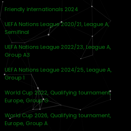
Friendly internationals 2024
UEFA Nations League 2020/21, League A,
Semifinal
UEFA Nations League 2022/23, League A,
Group A3
UEFA Nations League 2024/25, League A,
Group 1
World Cup 2022, Qualifying tournament,
Europe, Group G
World Cup 2026, Qualifying tournament,
Europe, Group A