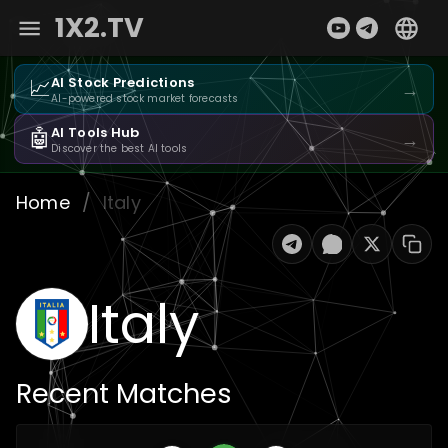
1X2.TV
📈
AI Stock Predictions
→
AI-powered stock market forecasts
🤖
AI Tools Hub
→
Discover the best AI tools
Home
/
Italy
Italy
Recent Matches