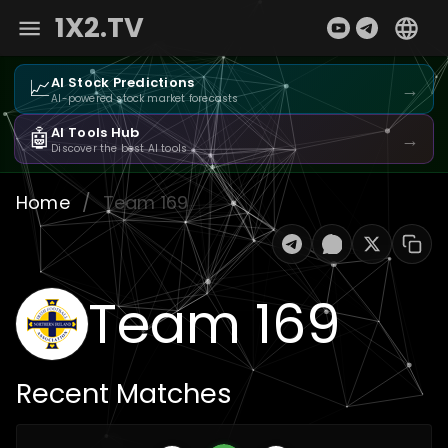
1X2.TV
📈
AI Stock Predictions
→
AI-powered stock market forecasts
🤖
AI Tools Hub
→
Discover the best AI tools
Home
/
Team 169
Team 169
Recent Matches