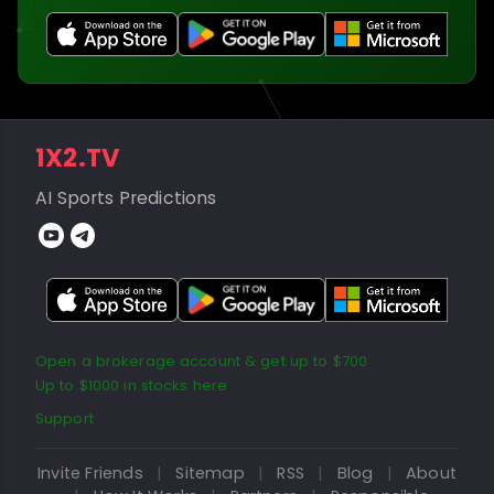
1X2.TV
AI Sports Predictions
Open a brokerage account & get up to $700
Up to $1000 in stocks here
Support
Invite Friends
|
Sitemap
|
RSS
|
Blog
|
About