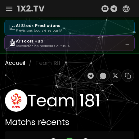
1X2.TV
📈
AI Stock Predictions
→
Prévisions boursières par IA
🤖
AI Tools Hub
→
Découvrez les meilleurs outils IA
Accueil
/
Team 181
Team 181
Matchs récents