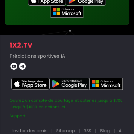
1X2.TV
Prédictions sportives IA
Ouvrez un compte de courtage et obtenez jusqu'à $700
Jusqu'à $1000 en actions ici
Support
Inviter des amis
|
Sitemap
|
RSS
|
Blog
|
À