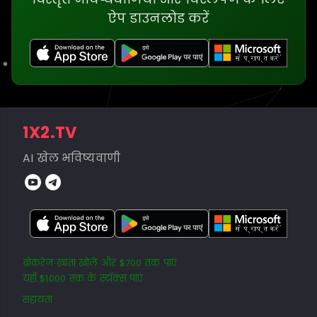
ऐप डाउनलोड करें
1X2.TV
AI खेल भविष्यवाणी
ब्रोकरेज खाता खोलें और $700 तक पाएं
यहाँ $1000 तक के स्टॉक्स पाएं
सहायता