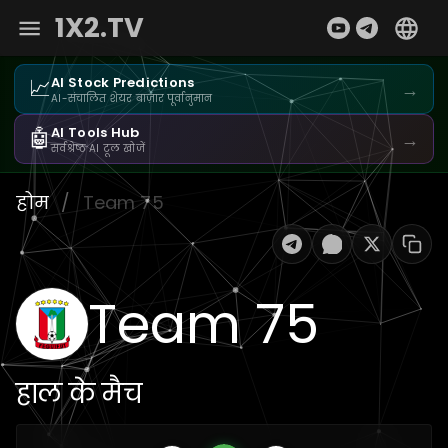
1X2.TV
📈
AI Stock Predictions
→
AI-संचालित शेयर बाज़ार पूर्वानुमान
🤖
AI Tools Hub
→
सर्वश्रेष्ठ AI टूल खोजें
होम
/
Team 75
Team 75
हाल के मैच