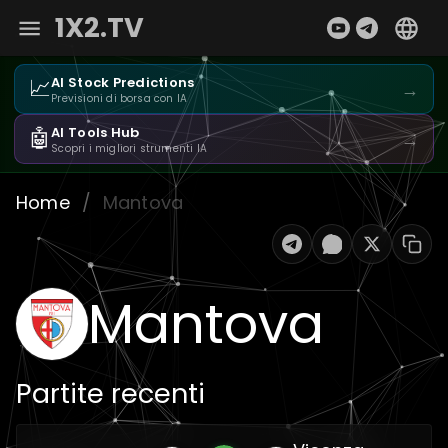
1X2.TV
📈
AI Stock Predictions
→
Previsioni di borsa con IA
🤖
AI Tools Hub
→
Scopri i migliori strumenti IA
Home
/
Mantova
Mantova
Partite recenti