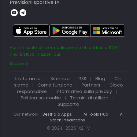
Previsioni sportive IA
Apri un conto di intermediazione e ottieni fino a $700
Fino a $1000 in azioni qui
Supporto
Invita amici
|
Sitemap
|
RSS
|
Blog
|
Chi
siamo
|
Come funziona
|
Partners
|
Gioco
responsabile
|
Informativa sulla privacy
|
Politica sui cookie
|
Termini di utilizzo
|
Supporto
Our network:
BestPaid Apps
·
AI Tools Hub
·
AI
Stock Predictions
© 2024–2026 1X2.TV