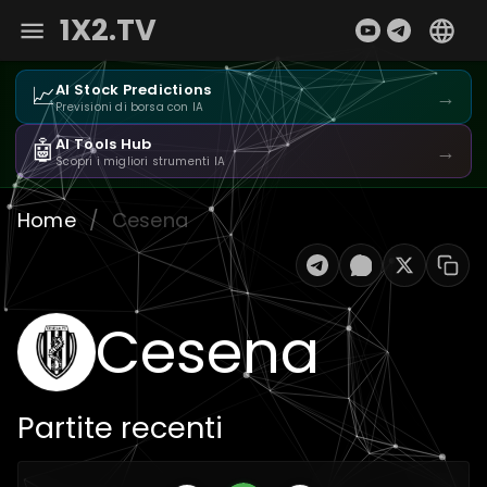
1X2.TV
📈
AI Stock Predictions
→
Previsioni di borsa con IA
🤖
AI Tools Hub
→
Scopri i migliori strumenti IA
Home
/
Cesena
Cesena
Partite recenti