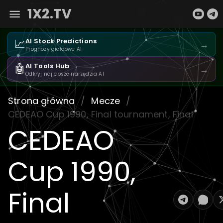
1X2.TV
📈
AI Stock Predictions
→
Prognozy giełdowe AI
🤖
AI Tools Hub
→
Odkryj najlepsze narzędzia AI
Strona główna
/
Mecze
/
CEDEAO Cup 1990, Final tournament, Final
CEDEAO
Cup 1990,
Final