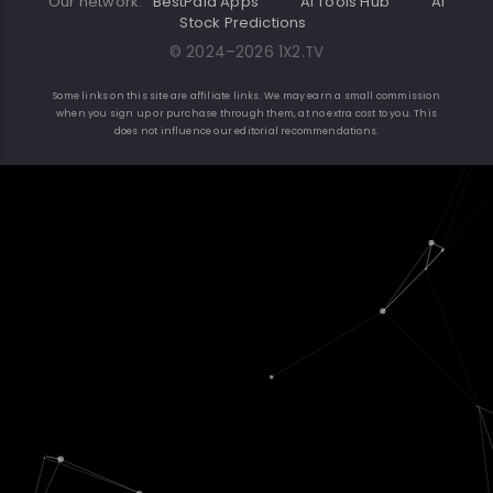
Our network:
BestPaid Apps
·
AI Tools Hub
·
AI
Stock Predictions
© 2024–2026 1X2.TV
Some links on this site are affiliate links. We may earn a small commission
when you sign up or purchase through them, at no extra cost to you. This
does not influence our editorial recommendations.