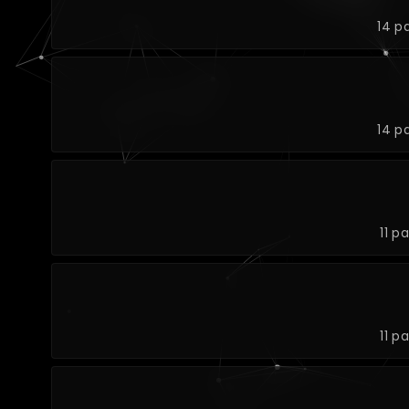
14 p
14 p
11 p
11 p