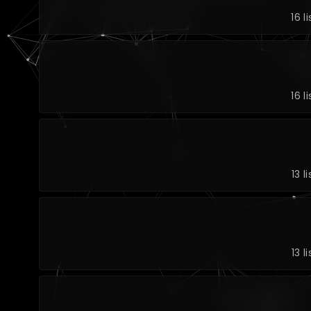
16 l
16 l
13 l
13 l