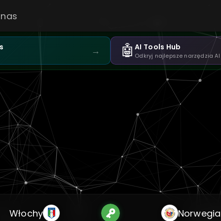
 nas
🤖
s
AI Tools Hub
→
Odkryj najlepsze narzędzia AI
Włochy
Norwegia