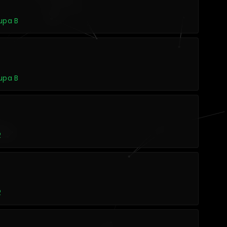
rupa B
rupa B
2
2