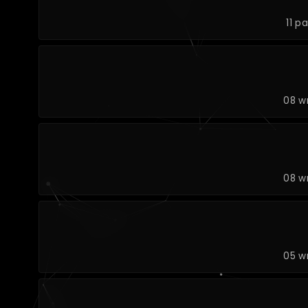
11 p
08 w
08 w
05 w