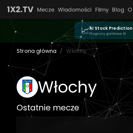
1X2.TV
Mecze
Wiadomości
Filmy
Blog
O
📈
AI Stock Prediction
Prognozy giełdowe AI
Strona główna
/
Włochy
Włochy
Ostatnie mecze