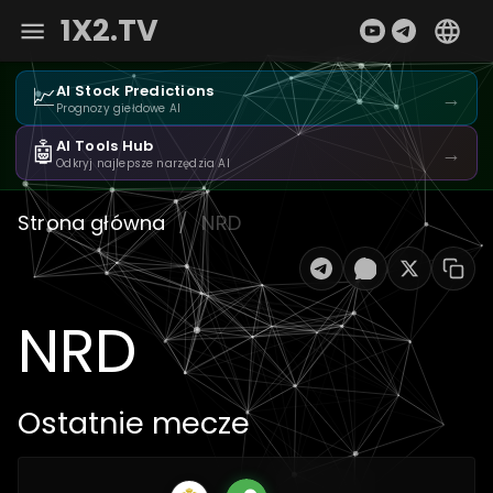
1X2.TV
📈
AI Stock Predictions
→
Prognozy giełdowe AI
🤖
AI Tools Hub
→
Odkryj najlepsze narzędzia AI
Strona główna
/
NRD
NRD
Ostatnie mecze