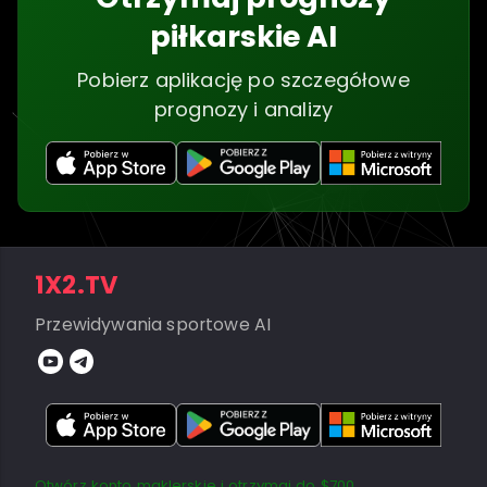
piłkarskie AI
Pobierz aplikację po szczegółowe
prognozy i analizy
1X2.TV
Przewidywania sportowe AI
Otwórz konto maklerskie i otrzymaj do $700