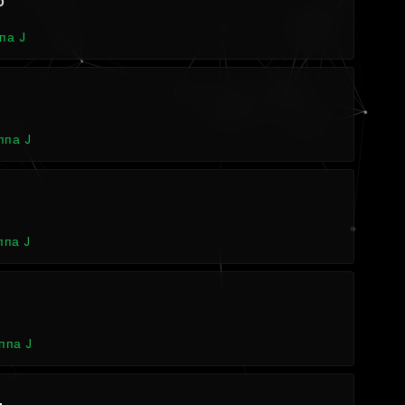
6
па J
4
ппа J
ппа J
ппа J