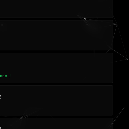
4
ппа J
2