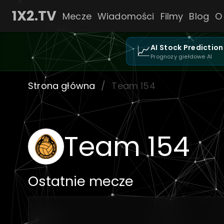
1X2.TV
Mecze
Wiadomości
Filmy
Blog
O
📈
AI Stock Prediction
Prognozy giełdowe AI
Strona główna
/
Team 154
Team 154
Ostatnie mecze