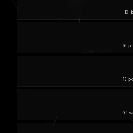
18 l
16 p
13 p
08 w