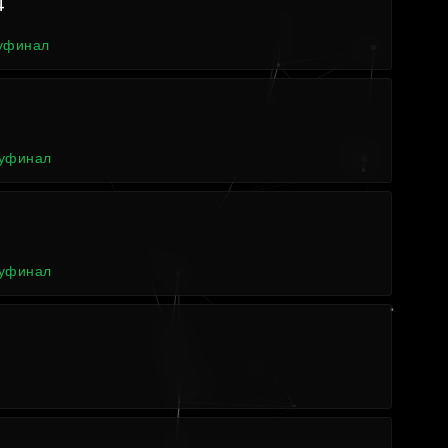
4
луфинал
луфинал
4
луфинал