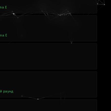
па E
па E
4
5
й раунд
4