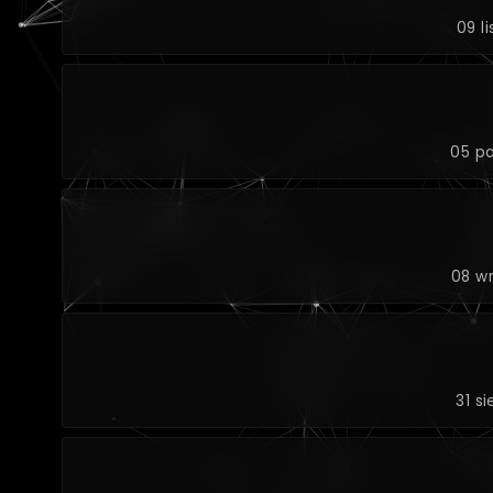
09 l
05 pa
08 wr
31 s