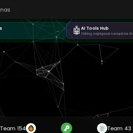
 nas
🤖
s
AI Tools Hub
→
Odkryj najlepsze narzędzia AI
Team 154
Team 43