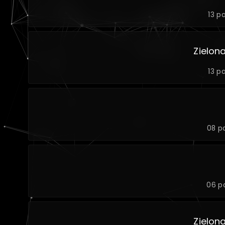
13 p
Zielon
13 p
08 p
06 p
Zielon