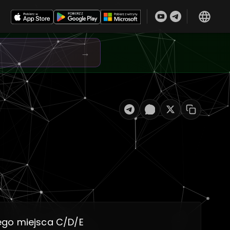
→
ego miejsca C/D/E