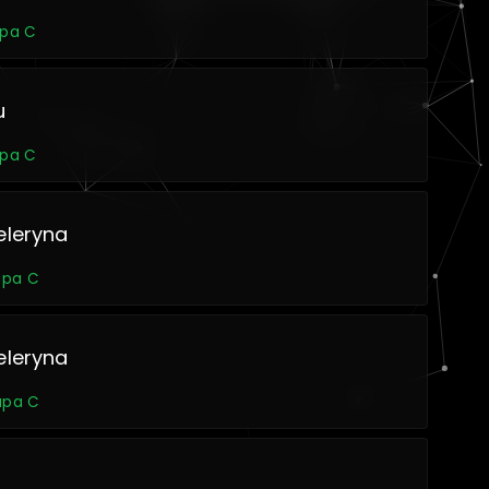
upa C
u
upa C
eleryna
rupa C
eleryna
rupa C