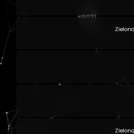
Zielon
Zielon