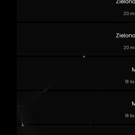
Zielon
20 m
Zielon
20 m
19 li
19 li