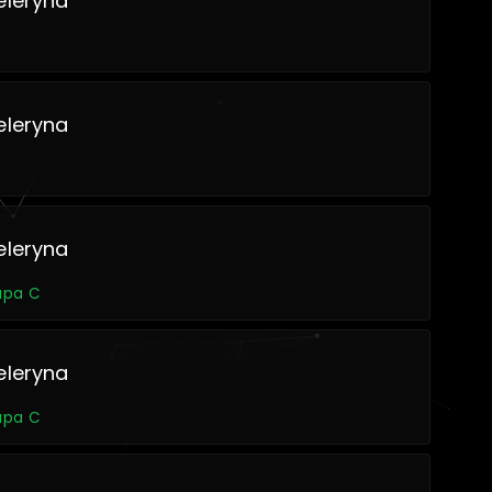
eleryna
eleryna
eleryna
rupa C
eleryna
rupa C