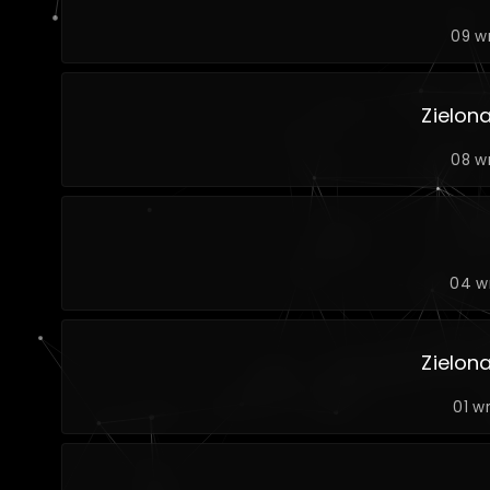
09 w
Zielon
08 w
04 w
Zielon
01 w