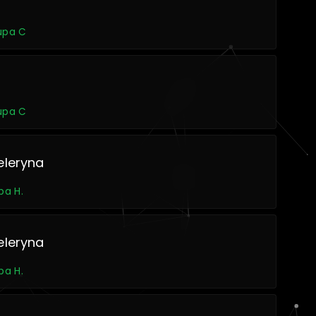
rupa C
rupa C
eleryna
pa H.
eleryna
pa H.