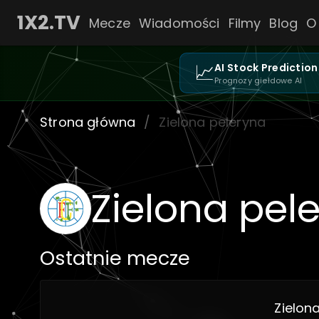
1X2.TV
Mecze
Wiadomości
Filmy
Blog
O
📈
AI Stock Prediction
Prognozy giełdowe AI
Strona główna
/
Zielona peleryna
Zielona pel
Ostatnie mecze
Zielon