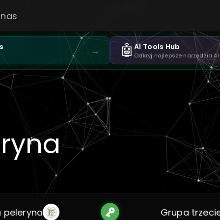
 nas
🤖
s
AI Tools Hub
→
Odkryj najlepsze narzędzia AI
eryna
a peleryna
Grupa trzeci