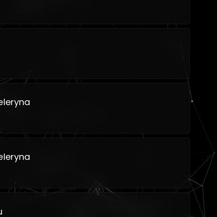
eleryna
eleryna
u