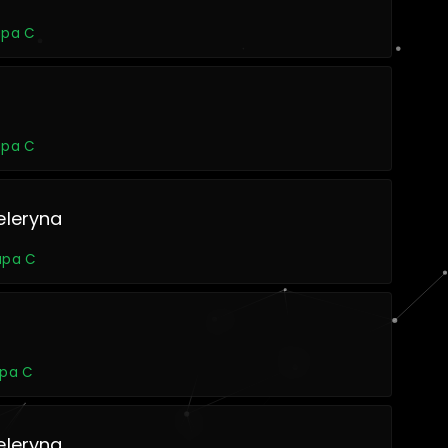
rupa C
rupa C
eleryna
rupa C
upa C
eleryna