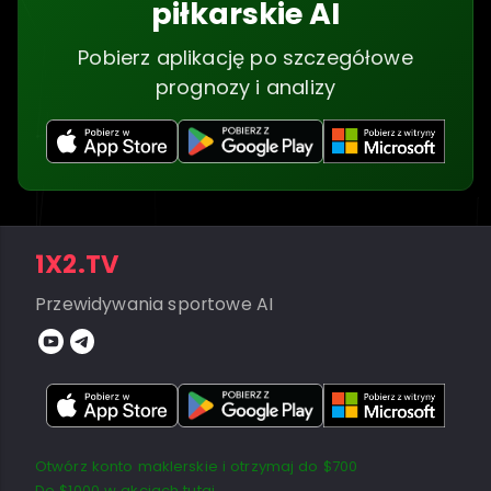
piłkarskie AI
Pobierz aplikację po szczegółowe
prognozy i analizy
1X2.TV
Przewidywania sportowe AI
Otwórz konto maklerskie i otrzymaj do $700
Do $1000 w akcjach tutaj