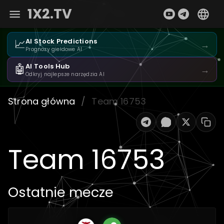
1X2.TV
📈
AI Stock Predictions
→
Prognozy giełdowe AI
🤖
AI Tools Hub
→
Odkryj najlepsze narzędzia AI
Strona główna
/
Team 16753
Team 16753
Ostatnie mecze