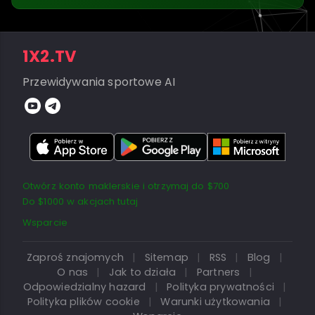
1X2.TV
Przewidywania sportowe AI
Otwórz konto maklerskie i otrzymaj do $700
Do $1000 w akcjach tutaj
Wsparcie
Zaproś znajomych
|
Sitemap
|
RSS
|
Blog
|
O nas
|
Jak to działa
|
Partners
|
Odpowiedzialny hazard
|
Polityka prywatności
|
Polityka plików cookie
|
Warunki użytkowania
|