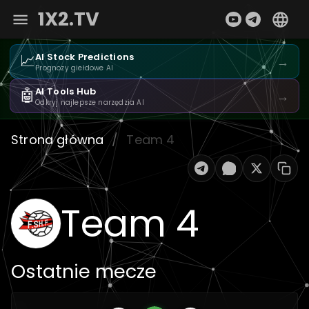
1X2.TV
📈
AI Stock Predictions
→
Prognozy giełdowe AI
🤖
AI Tools Hub
→
Odkryj najlepsze narzędzia AI
Strona główna
/
Team 4
Team 4
Ostatnie mecze