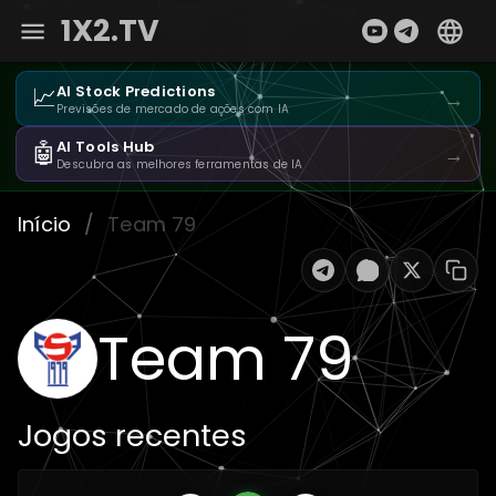
1X2.TV
📈
AI Stock Predictions
→
Previsões de mercado de ações com IA
🤖
AI Tools Hub
→
Descubra as melhores ferramentas de IA
Início
/
Team 79
Team 79
Jogos recentes