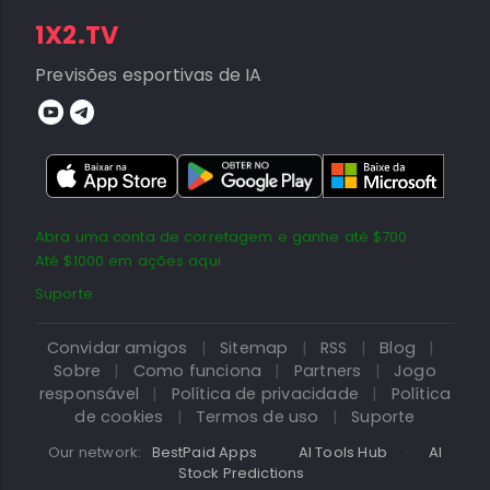
1X2.TV
Previsões esportivas de IA
Abra uma conta de corretagem e ganhe até $700
Até $1000 em ações aqui
Suporte
Convidar amigos
|
Sitemap
|
RSS
|
Blog
|
Sobre
|
Como funciona
|
Partners
|
Jogo
responsável
|
Política de privacidade
|
Política
de cookies
|
Termos de uso
|
Suporte
Our network:
BestPaid Apps
·
AI Tools Hub
·
AI
Stock Predictions