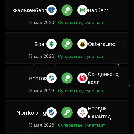
Фалькенберг
Варберг
13 мая 2026 ·
Супереттан, супеттант
Брег
Östersund
13 мая 2026 ·
Супереттан, супеттант
Сандвикенс,
Восток
если
13 мая 2026 ·
Супереттан, супеттант
Нордик
Norrköping
Юнайтед
13 мая 2026 ·
Супереттан, супеттант