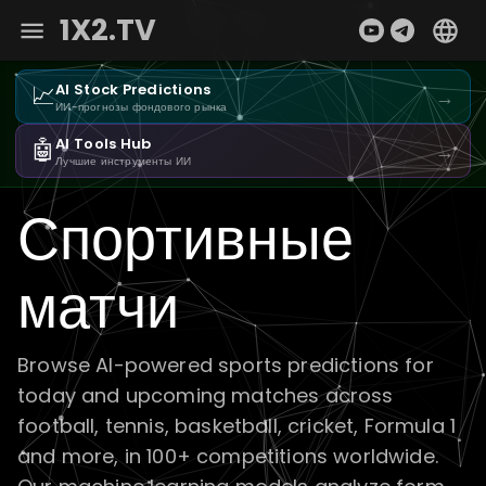
1X2.TV
📈
AI Stock Predictions
→
ИИ-прогнозы фондового рынка
🤖
AI Tools Hub
→
Лучшие инструменты ИИ
Спортивные
матчи
Browse AI-powered sports predictions for
today and upcoming matches across
football, tennis, basketball, cricket, Formula 1
and more, in 100+ competitions worldwide.