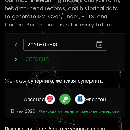
Our machine learning models analyze form,
head-to-head records, and historical data
to generate 1X2, Over/Under, BTTS, and
Correct Score forecasts for every fixture.
СЕГОДНЯ
Женская суперлига, женская суперлига
Арсенал
Эвертон
13 мая 2026 ·
Женская суперлига, женская суперлига
Высшая лига футбол, регулярный сезон