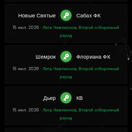
Новые Святые
Сабах ФК
15 июл. 2026 ·
Лига Чемпионов, Второй отборочный
раунд
Шемрок
Флориана ФК
15 июл. 2026 ·
Лига Чемпионов, Второй отборочный
раунд
Дьер
КВ
15 июл. 2026 ·
Лига Чемпионов, Второй отборочный
раунд