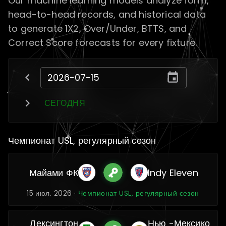
Our machine learning models analyze form,
head-to-head records, and historical data
to generate 1X2, Over/Under, BTTS, and
Correct Score forecasts for every fixture.
СЕГОДНЯ
Чемпионат USL, регулярный сезон
Майами ФК
Indy Eleven
15 июл. 2026 ·
Чемпионат USL, регулярный сезон
Лексингтон
Нью -Мексико