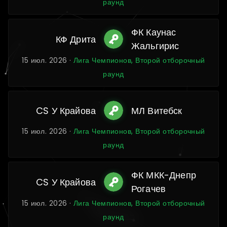
раунд
ФК Каунас
КФ Дрита
Жальгирис
15 июл. 2026 ·
Лига Чемпионов, Второй отборочный
раунд
CS У Крайова
МЛ Витебск
15 июл. 2026 ·
Лига Чемпионов, Второй отборочный
раунд
ФК МКК-Днепр
CS У Крайова
Рогачев
15 июл. 2026 ·
Лига Чемпионов, Второй отборочный
раунд