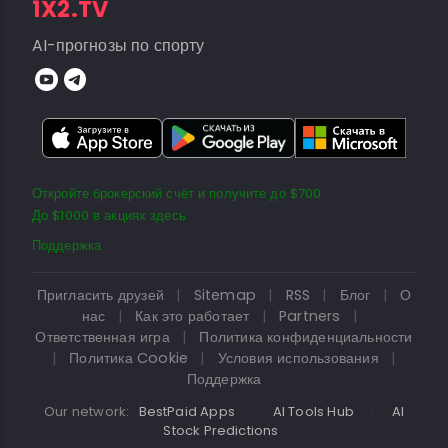
1X2.TV
AI-прогнозы по спорту
Откройте брокерский счёт и получите до $700
До $1000 в акциях здесь
Поддержка
Пригласить друзей
|
Sitemap
|
RSS
|
Блог
|
О
нас
|
Как это работает
|
Partners
|
Ответственная игра
|
Политика конфиденциальности
|
Политика Cookie
|
Условия использования
|
Поддержка
Our network:
BestPaid Apps
·
AI Tools Hub
·
AI
Stock Predictions