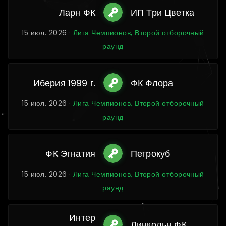
Ларн ФК
ИП Три Цветка
15 июл. 2026 ·
Лига Чемпионов, Второй отборочный
раунд
Иберия 1999 г.
ФК Флора
15 июл. 2026 ·
Лига Чемпионов, Второй отборочный
раунд
ФК Эгнатия
Петрокуб
15 июл. 2026 ·
Лига Чемпионов, Второй отборочный
раунд
Интер
Линкольн ФК