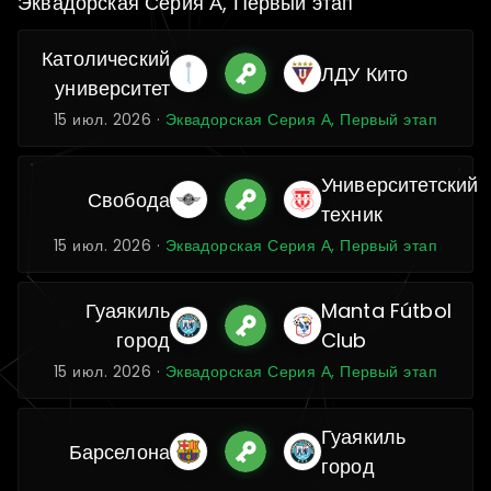
Эквадорская Серия А, Первый этап
Католический
ЛДУ Кито
университет
15 июл. 2026 ·
Эквадорская Серия А, Первый этап
Университетский
Свобода
техник
15 июл. 2026 ·
Эквадорская Серия А, Первый этап
Гуаякиль
Manta Fútbol
город
Club
15 июл. 2026 ·
Эквадорская Серия А, Первый этап
Гуаякиль
Барселона
город