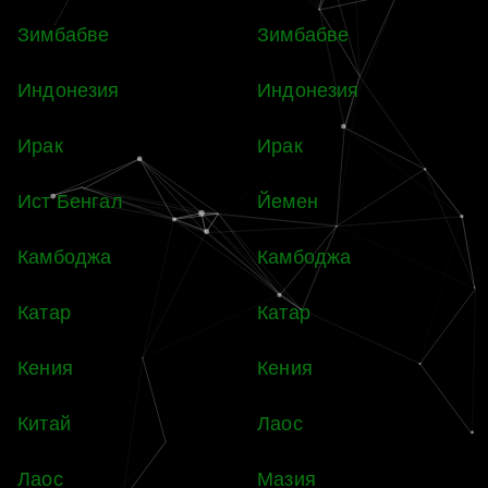
Зимбабве
Зимбабве
Индонезия
Индонезия
Ирак
Ирак
Ист Бенгал
Йемен
Камбоджа
Камбоджа
Катар
Катар
Кения
Кения
Китай
Лаос
Лаос
Мазия