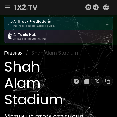
1X2.TV
📈
AI Stock Predictions
→
ИИ-прогнозы фондового рынка
🤖
AI Tools Hub
→
Лучшие инструменты ИИ
Главная
/
Shah Alam Stadium
Shah
Alam
Stadium
Матчи на этом стадионе