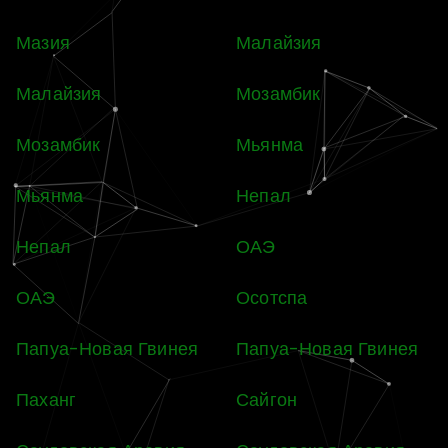
Мазия
Малайзия
Малайзия
Мозамбик
Мозамбик
Мьянма
Мьянма
Непал
Непал
ОАЭ
ОАЭ
Осотспа
Папуа-Новая Гвинея
Папуа-Новая Гвинея
Паханг
Сайгон