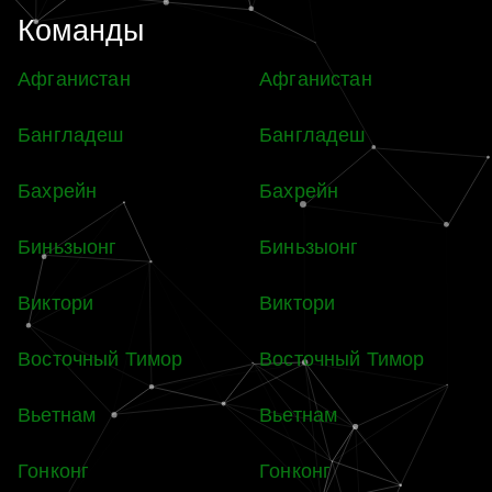
Команды
Афганистан
Афганистан
Бангладеш
Бангладеш
Бахрейн
Бахрейн
Биньзыонг
Биньзыонг
Виктори
Виктори
Восточный Тимор
Восточный Тимор
Вьетнам
Вьетнам
Гонконг
Гонконг