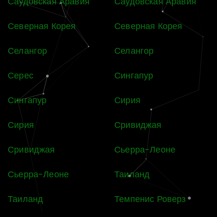
Саудовская Аравия
Саудовская Аравия
Северная Корея
Северная Корея
Селангор
Селангор
Серес
Сингапур
Сингапур
Сирия
Сирия
Сривиджая
Сривиджая
Сьерра-Леоне
Сьерра-Леоне
Таиланд
Таиланд
Темпенис Роверз