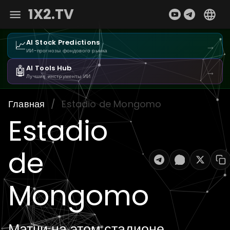
1X2.TV
📈
AI Stock Predictions
→
ИИ-прогнозы фондового рынка
🤖
AI Tools Hub
→
Лучшие инструменты ИИ
Главная
/
Estadio de Mongomo
Estadio
de
Mongomo
Матчи на этом стадионе