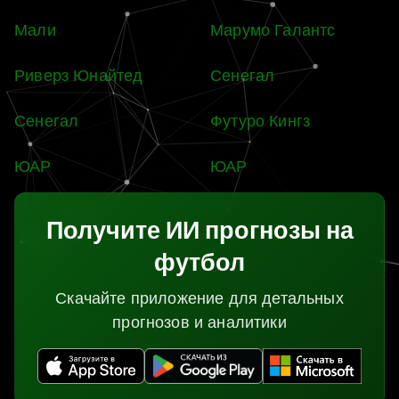
Мали
Марумо Галантс
Риверз Юнайтед
Сенегал
Сенегал
Футуро Кингз
ЮАР
ЮАР
Получите ИИ прогнозы на
футбол
Скачайте приложение для детальных
прогнозов и аналитики