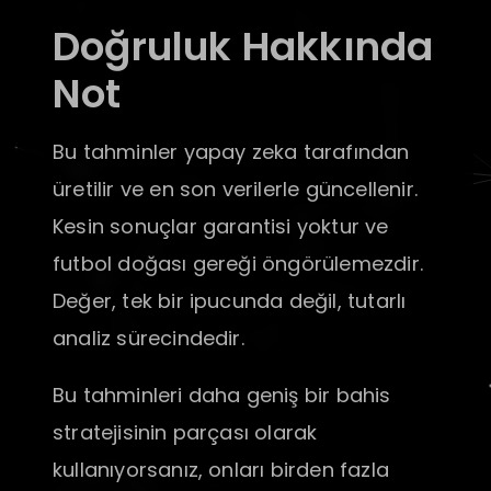
Doğruluk Hakkında
Not
Bu tahminler yapay zeka tarafından
üretilir ve en son verilerle güncellenir.
Kesin sonuçlar garantisi yoktur ve
futbol doğası gereği öngörülemezdir.
Değer, tek bir ipucunda değil, tutarlı
analiz sürecindedir.
Bu tahminleri daha geniş bir bahis
stratejisinin parçası olarak
kullanıyorsanız, onları birden fazla