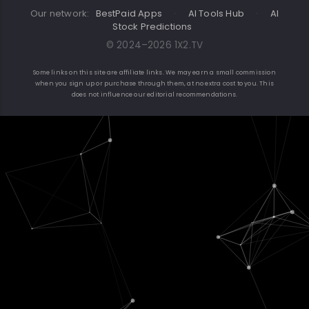
Our network:
BestPaid Apps
·
AI Tools Hub
·
AI
Stock Predictions
© 2024–2026 1X2.TV
Some links on this site are affiliate links. We may earn a small commission
when you sign up or purchase through them, at no extra cost to you. This
does not influence our editorial recommendations.