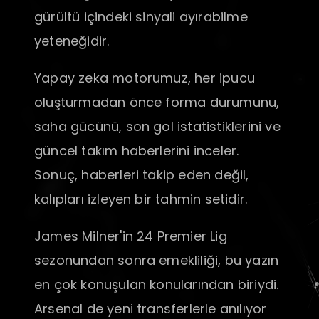
gürültü içindeki sinyali ayırabilme
yeteneğidir.
Yapay zeka motorumuz, her ipucu
oluşturmadan önce forma durumunu,
saha gücünü, son gol istatistiklerini ve
güncel takım haberlerini inceler.
Sonuç, haberleri takip eden değil,
kalıpları izleyen bir tahmin setidir.
James Milner'in 24 Premier Lig
sezonundan sonra emekliliği, bu yazın
en çok konuşulan konularından biriydi.
Arsenal de yeni transferlerle anılıyor