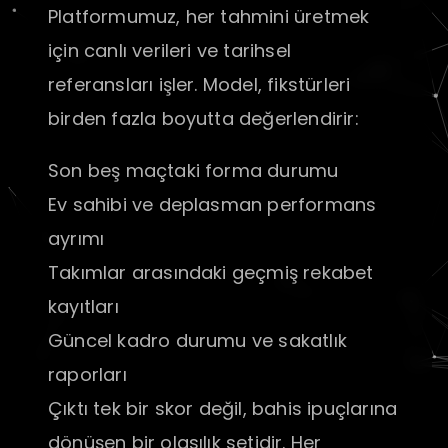
Platformumuz, her tahmini üretmek
için canlı verileri ve tarihsel
referansları işler. Model, fikstürleri
birden fazla boyutta değerlendirir:
Son beş maçtaki forma durumu
Ev sahibi ve deplasman performans
ayrımı
Takımlar arasındaki geçmiş rekabet
kayıtları
Güncel kadro durumu ve sakatlık
raporları
Çıktı tek bir skor değil, bahis ipuçlarına
dönüşen bir olasılık setidir. Her