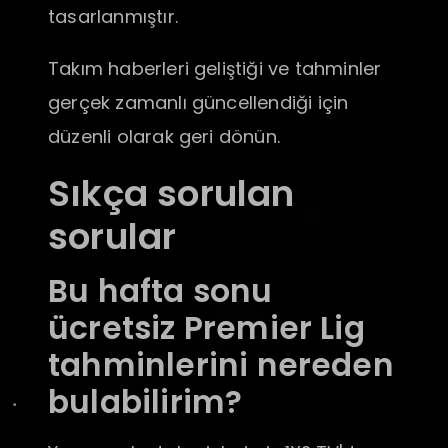
tasarlanmıştır.
Takım haberleri geliştiği ve tahminler
gerçek zamanlı güncellendiği için
düzenli olarak geri dönün.
Sıkça sorulan
sorular
Bu hafta sonu
ücretsiz Premier Lig
tahminlerini nereden
bulabilirim?