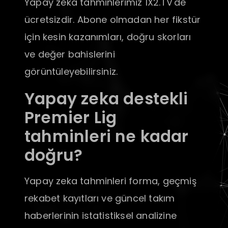
Yapay zeka tahminlerimiz 1X2.TV'de
ücretsizdir. Abone olmadan her fikstür
için kesin kazanımları, doğru skorları
ve değer bahislerini
görüntüleyebilirsiniz.
Yapay zeka destekli
Premier Lig
tahminleri ne kadar
doğru?
Yapay zeka tahminleri forma, geçmiş
rekabet kayıtları ve güncel takım
haberlerinin istatistiksel analizine