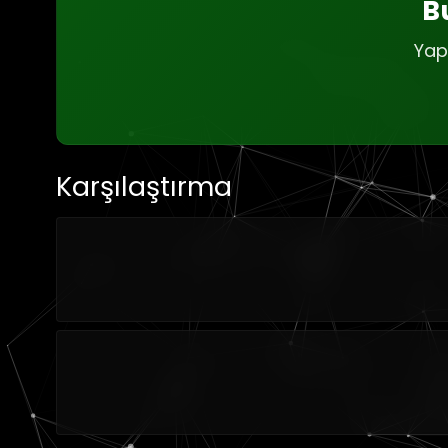
B
Yap
Karşılaştırma