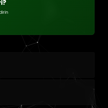
i?
irin