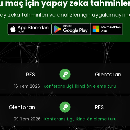
u maç için yapay zeka tahminler
ay zeka tahminleri ve analizleri için uygulamayı ind
RFS
Glentoran
16 Tem 2026 ·
Konferans Ligi, İkinci ön eleme turu
Glentoran
RFS
09 Tem 2026 ·
Konferans Ligi, İkinci ön eleme turu