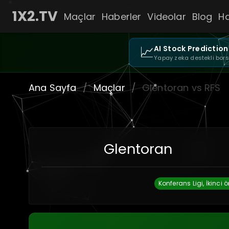
1X2.TV
Maçlar
Haberler
Videolar
Blog
Ha
📈
AI Stock Prediction
Yapay zeka destekli bors
Ana Sayfa
/
Maçlar
/
Glentoran vs RFS
Glentoran
Konferans Ligi, İkinci 