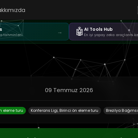
kkımızda
🤖
s
AI Tools Hub
→
a tahminleri
En iyi yapay zeka araçlarını k
09 Temmuz 2026
ön eleme turu
Konferans Ligi, Birinci ön eleme turu
Brezilya Bağımsız