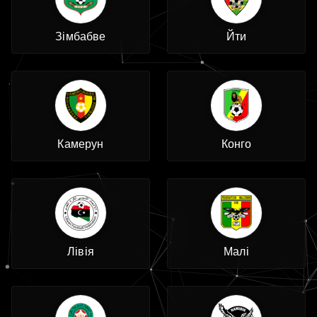
Зімбабве
Йти
Камерун
Конго
Лівія
Малі