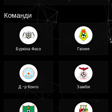
Команди
Буркіна Фасо
Гвінея
Д -р Конго
Замбія