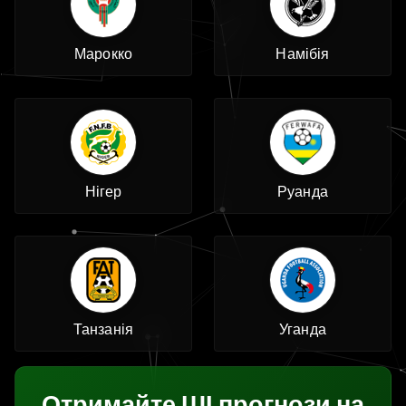
Марокко
Намібія
Нігер
Руанда
Танзанія
Уганда
Отримайте ШІ прогнози на