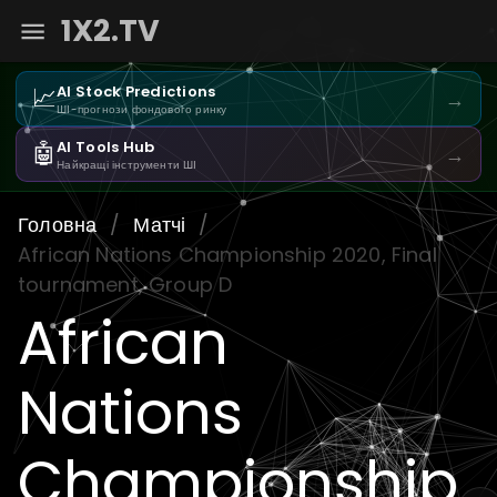
1X2.TV
📈
AI Stock Predictions
→
ШІ-прогнози фондового ринку
🤖
AI Tools Hub
→
Найкращі інструменти ШІ
Головна
/
Матчі
/
African Nations Championship 2020, Final
tournament, Group D
African
Nations
Championship