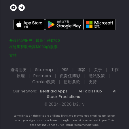
开设经纪账户，最高可获$700
在这里获取最高$1000的股票
支持
邀请朋友
|
Sitemap
|
RSS
|
博客
|
关于
|
工作
原理
|
Partners
|
负责任博彩
|
隐私政策
|
Cookie政策
|
使用条款
|
支持
Our network:
BestPaid Apps
·
AI Tools Hub
·
AI
Stock Predictions
© 2024–2026 1X2.TV
Some links on this site are affiliate links. We may earn a small commission
when you sign up or purchase through them, at no extra cost to you. This
does not influence our editorial recommendations.