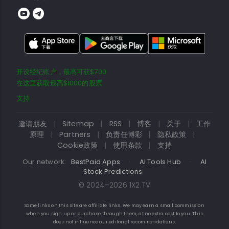
开设经纪账户，最高可获$700
在这里获取最高$1000的股票
支持
邀请朋友
|
Sitemap
|
RSS
|
博客
|
关于
|
工作
原理
|
Partners
|
负责任博彩
|
隐私政策
|
Cookie政策
|
使用条款
|
支持
Our network:
BestPaid Apps
·
AI Tools Hub
·
AI
Stock Predictions
© 2024–2026 1X2.TV
Some links on this site are affiliate links. We may earn a small commission
when you sign up or purchase through them, at no extra cost to you. This
does not influence our editorial recommendations.