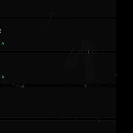
0
 A
 A