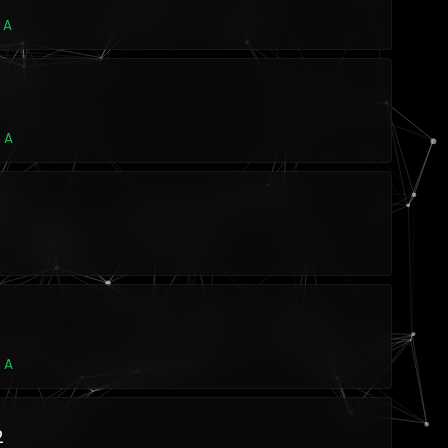
 A
 A
 A
2