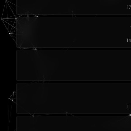
1
1
1