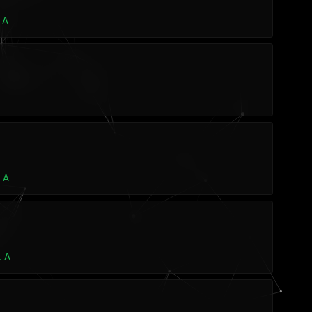
 A
 A
 A