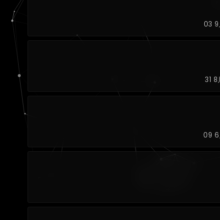
03 9
31 8
09 6