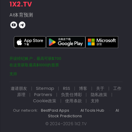
1X2.TV
AI体育预测
开设经纪账户，最高可获$700
在这里获取最高$1000的股票
支持
邀请朋友
|
Sitemap
|
RSS
|
博客
|
关于
|
工作
原理
|
Partners
|
负责任博彩
|
隐私政策
|
Cookie政策
|
使用条款
|
支持
Our network:
BestPaid Apps
·
AI Tools Hub
·
AI
Stock Predictions
© 2024–2026 1X2.TV