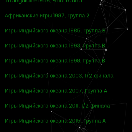
Triangulaire 1958, Final round
Африканские игры 1987, Группа 2
Игры Индийского океана 1985, Группа B
Игры Индийского океана 1993, Группа B
Игры Индийского океана 1998, Группа B
Игры Индийского океана 2003, 1/2 финала
Игры Индийского океана 2007, Группа A
Игры Индийского океана 2011, 1/2 финала
Игры Индийского океана 2015, Группа A