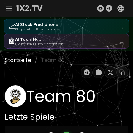
1X2.TV
📈
AI Stock Predictions
→
KI-gestützte Börsenprognosen
🤖
AI Tools Hub
→
Die besten KI-Tools entdecken
Startseite
/
Team 80
Team 80
Letzte Spiele