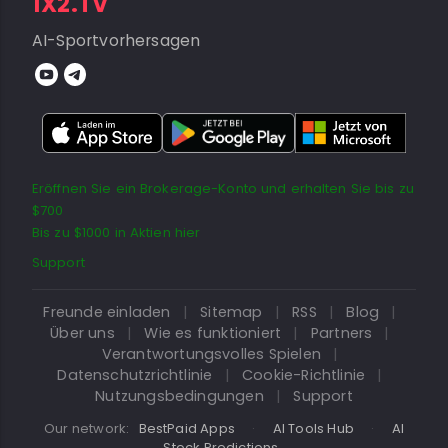
1X2.TV
AI-Sportvorhersagen
Eröffnen Sie ein Brokerage-Konto und erhalten Sie bis zu
$700
Bis zu $1000 in Aktien hier
Support
Freunde einladen
|
Sitemap
|
RSS
|
Blog
|
Über uns
|
Wie es funktioniert
|
Partners
|
Verantwortungsvolles Spielen
|
Datenschutzrichtlinie
|
Cookie-Richtlinie
|
Nutzungsbedingungen
|
Support
Our network:
BestPaid Apps
·
AI Tools Hub
·
AI
Stock Predictions