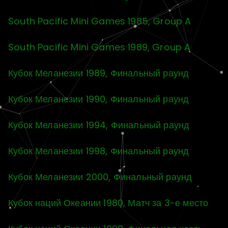
South Pacific Mini Games 1985, Group A
South Pacific Mini Games 1989, Group A
Кубок Меланезии 1989, Финальный раунд
Кубок Меланезии 1990, Финальный раунд
Кубок Меланезии 1994, Финальный раунд
Кубок Меланезии 1998, Финальный раунд
Кубок Меланезии 2000, Финальный раунд
Кубок наций Океании 1980, Матч за 3-е место