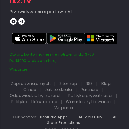
1X2.TV
Przewidywania sportowe AI
Otwórz konto maklerskie i otrzymaj do $700
Do $1000 w akcjach tutaj
Wsparcie
Zaproś znajomych
|
Sitemap
|
RSS
|
Blog
|
O nas
|
Jak to działa
|
Partners
|
Odpowiedzialny hazard
|
Polityka prywatności
|
Polityka plików cookie
|
Warunki użytkowania
|
Wsparcie
Our network:
BestPaid Apps
·
AI Tools Hub
·
AI
Stock Predictions