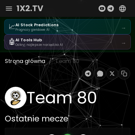
1X2.TV
📈
AI Stock Predictions
→
Prognozy giełdowe AI
🤖
AI Tools Hub
→
Odkryj najlepsze narzędzia AI
Strona główna
/
Team 80
Team 80
Ostatnie mecze