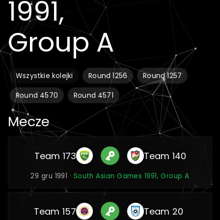
1991,
Group A
Wszystkie kolejki
Round 1256
Round 1257
Round 4570
Round 4571
Mecze
Team 173
Team 140
29 gru 1991 ·
South Asian Games 1991, Group A
Team 157
Team 20