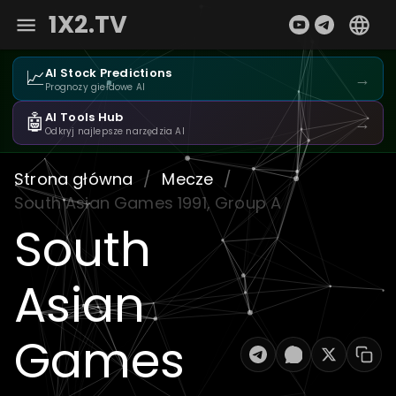
1X2.TV
📈
AI Stock Predictions
→
Prognozy giełdowe AI
🤖
AI Tools Hub
→
Odkryj najlepsze narzędzia AI
Strona główna
/
Mecze
/
South Asian Games 1991, Group A
South
Asian
Games