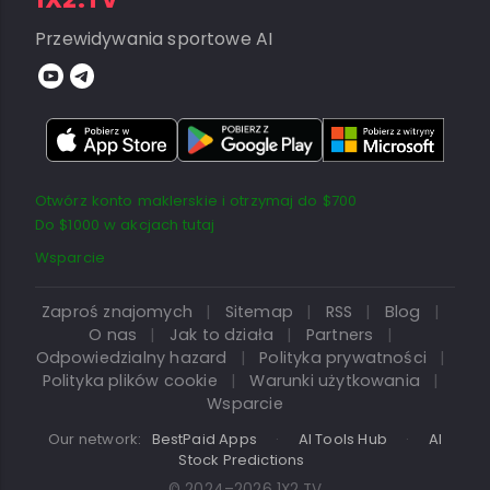
Przewidywania sportowe AI
Otwórz konto maklerskie i otrzymaj do $700
Do $1000 w akcjach tutaj
Wsparcie
Zaproś znajomych
|
Sitemap
|
RSS
|
Blog
|
O nas
|
Jak to działa
|
Partners
|
Odpowiedzialny hazard
|
Polityka prywatności
|
Polityka plików cookie
|
Warunki użytkowania
|
Wsparcie
Our network:
BestPaid Apps
·
AI Tools Hub
·
AI
Stock Predictions
© 2024–2026 1X2.TV