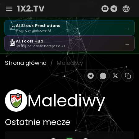
1X2.TV
📈
AI Stock Predictions
→
Prognozy giełdowe AI
🤖
AI Tools Hub
→
Odkryj najlepsze narzędzia AI
Strona główna
/
Malediwy
Malediwy
Ostatnie mecze