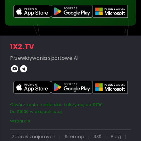
1X2.TV
Przewidywania sportowe AI
Otwórz konto maklerskie i otrzymaj do $700
Do $1000 w akcjach tutaj
Wsparcie
Zaproś znajomych
|
Sitemap
|
RSS
|
Blog
|