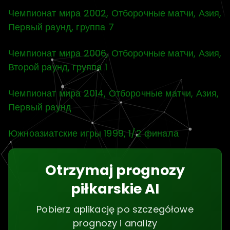
Чемпионат мира 2002, Отборочные матчи, Азия,
Первый раунд, группа 7
Чемпионат мира 2006, Отборочные матчи, Азия,
Второй раунд, группа 1
Чемпионат мира 2014, Отборочные матчи, Азия,
Первый раунд
Южноазиатские игры 1999, 1/2 финала
Otrzymaj prognozy
piłkarskie AI
Pobierz aplikację po szczegółowe
prognozy i analizy