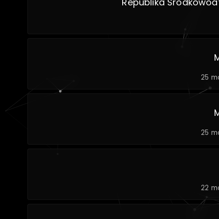
Republika Środkowoa
25 m
25 m
22 m