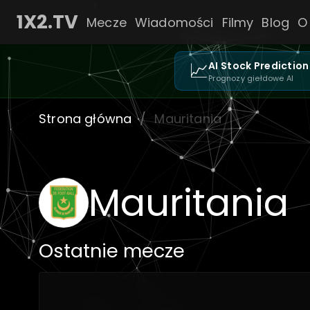
1X2.TV
Mecze
Wiadomości
Filmy
Blog
O
📈
AI Stock Prediction
Prognozy giełdowe AI
Strona główna
/
Mauritania
Mauritania
Ostatnie mecze