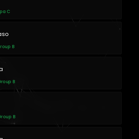
upa C
aso
Group B
a
Group B
Group B