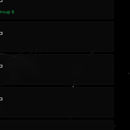
a
Group B
a
a
a