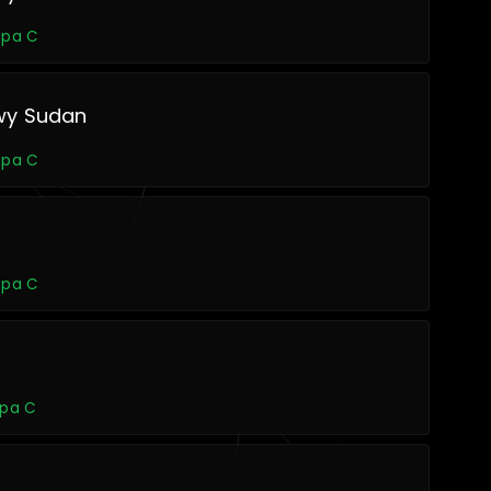
rupa C
wy Sudan
rupa C
rupa C
upa C