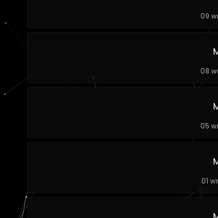
09 w
08 w
05 w
01 w