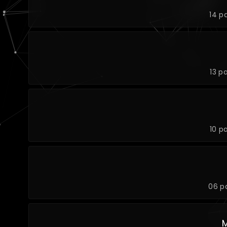
14 p
13 p
10 p
06 p