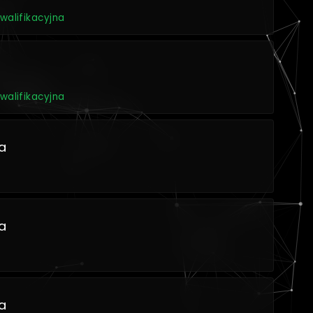
walifikacyjna
walifikacyjna
a
a
a