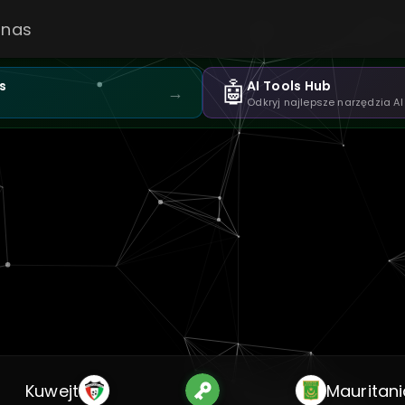
 nas
🤖
s
AI Tools Hub
→
Odkryj najlepsze narzędzia AI
Kuwejt
Mauritani