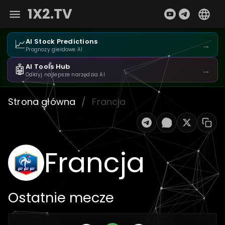
1X2.TV
📈
AI Stock Predictions
→
Prognozy giełdowe AI
🤖
AI Tools Hub
→
Odkryj najlepsze narzędzia AI
Strona główna
/
Francja
Francja
Ostatnie mecze