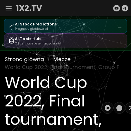
1X2.TV
📈
AI Stock Predictions
→
Prognozy giełdowe AI
🤖
AI Tools Hub
→
Odkryj najlepsze narzędzia AI
Strona główna
/
Mecze
/
World Cup 2022, Final tournament, Group F
World Cup
2022, Final
tournament,