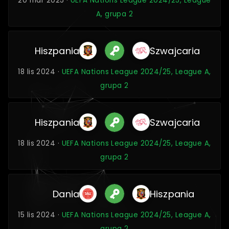
20 mar 2025 ·
UEFA Nations League 2024/25, League
A, grupa 2
Hiszpania
Szwajcaria
18 lis 2024 ·
UEFA Nations League 2024/25, League A,
grupa 2
Hiszpania
Szwajcaria
18 lis 2024 ·
UEFA Nations League 2024/25, League A,
grupa 2
Dania
Hiszpania
15 lis 2024 ·
UEFA Nations League 2024/25, League A,
grupa 2