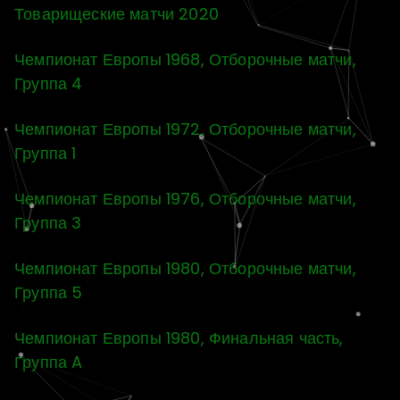
Товарищеские матчи 2020
Чемпионат Европы 1968, Отборочные матчи,
Группа 4
Чемпионат Европы 1972, Отборочные матчи,
Группа 1
Чемпионат Европы 1976, Отборочные матчи,
Группа 3
Чемпионат Европы 1980, Отборочные матчи,
Группа 5
Чемпионат Европы 1980, Финальная часть,
Группа A