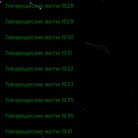
Товарищеские матчи 1928
Товарищеские матчи 1929
Товарищеские матчи 1930
Товарищеские матчи 1931
Товарищеские матчи 1932
Товарищеские матчи 1933
Товарищеские матчи 1935
Товарищеские матчи 1936
Товарищеские матчи 1941