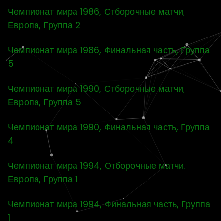
Чемпионат мира 1986, Отборочные матчи,
Европа, Группа 2
Чемпионат мира 1986, Финальная часть, Группа
5
Чемпионат мира 1990, Отборочные матчи,
Европа, Группа 5
Чемпионат мира 1990, Финальная часть, Группа
4
Чемпионат мира 1994, Отборочные матчи,
Европа, Группа 1
Чемпионат мира 1994, Финальная часть, Группа
1