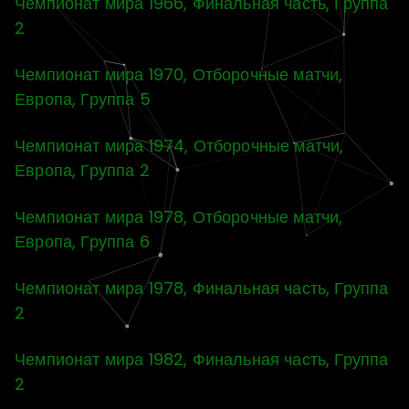
Чемпионат мира 1966, Финальная часть, Группа
2
Чемпионат мира 1970, Отборочные матчи,
Европа, Группа 5
Чемпионат мира 1974, Отборочные матчи,
Европа, Группа 2
Чемпионат мира 1978, Отборочные матчи,
Европа, Группа 6
Чемпионат мира 1978, Финальная часть, Группа
2
Чемпионат мира 1982, Финальная часть, Группа
2