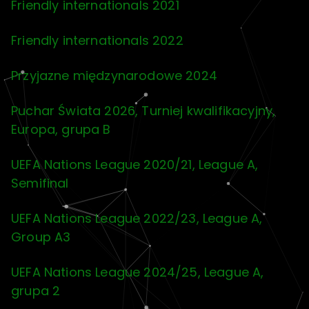
Friendly internationals 2021
Friendly internationals 2022
Przyjazne międzynarodowe 2024
Puchar Świata 2026, Turniej kwalifikacyjny,
Europa, grupa B
UEFA Nations League 2020/21, League A,
Semifinal
UEFA Nations League 2022/23, League A,
Group A3
UEFA Nations League 2024/25, League A,
grupa 2