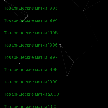
Товарищеские матчи 1993
Товарищеские матчи 1994
Товарищеские матчи 1995
Товарищеские матчи 1996
Товарищеские матчи 1997
Товарищеские матчи 1998
Товарищеские матчи 1999
Товарищеские матчи 2000
Товарищеские матчи 2001