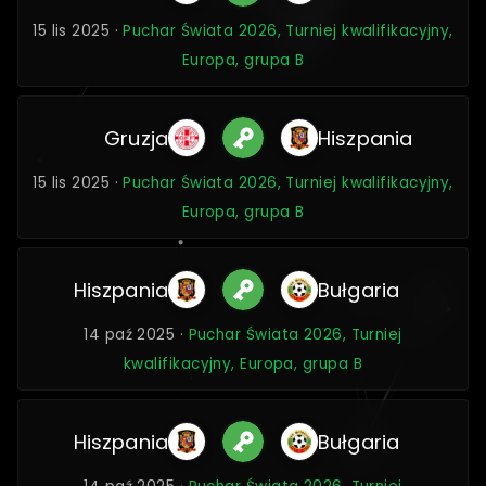
15 lis 2025 ·
Puchar Świata 2026, Turniej kwalifikacyjny,
Europa, grupa B
Gruzja
Hiszpania
15 lis 2025 ·
Puchar Świata 2026, Turniej kwalifikacyjny,
Europa, grupa B
Hiszpania
Bułgaria
14 paź 2025 ·
Puchar Świata 2026, Turniej
kwalifikacyjny, Europa, grupa B
Hiszpania
Bułgaria