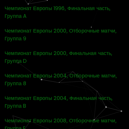
Чемпионат Европы 1996, Финальная часть,
Группа A
Чемпионат Европы 2000, Отборочные матчи,
Группа 9
Чемпионат Европы 2000, Финальная часть,
Группа D
Чемпионат Европы 2004, Отборочные матчи,
Группа 8
Чемпионат Европы 2004, Финальная часть,
Группа B
Чемпионат Европы 2008, Отборочные матчи,
Группа E