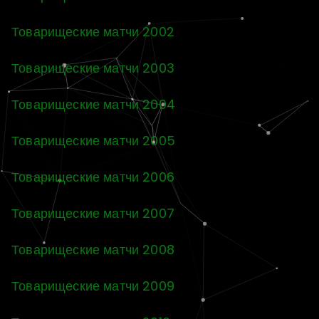
Товарищеские матчи 2002
Товарищеские матчи 2003
Товарищеские матчи 2004
Товарищеские матчи 2005
Товарищеские матчи 2006
Товарищеские матчи 2007
Товарищеские матчи 2008
Товарищеские матчи 2009