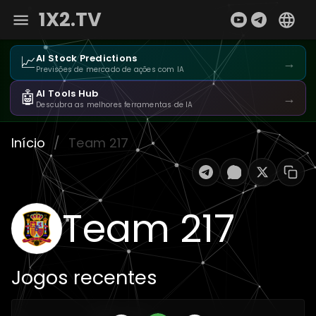
1X2.TV
📈
AI Stock Predictions
→
Previsões de mercado de ações com IA
🤖
AI Tools Hub
→
Descubra as melhores ferramentas de IA
Início
/
Team 217
Team 217
Jogos recentes